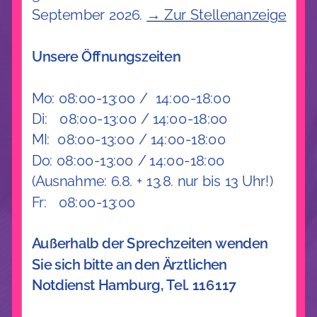
in Eimsbüttel.
September 2026.
→ Zur Stellenanzeige
Willkommen bei Ihren Gynäkologinnen
Unsere Öffnungszeiten
im Eppendorfer Weg – wo
medizinische Expertise und Empathie
Mo: 08:00-13:00 / 14:00-18:00
Di: 08:00-13:00 / 14:00-18:00
aufeinandertreffen. Wir begleiten Sie in
MI: 08:00-13:00 / 14:00-18:00
allen Lebensphasen vertrauensvoll
Do: 08:00-13:00 / 14:00-18:00
und individuell, denn Ihre Gesundheit
(Ausnahme: 6.8. + 13.8. nur bis 13 Uhr!)
ist uns ein echtes Anliegen.
Fr: 08:00-13:00
Außerhalb der Sprechzeiten wenden
ONLINE TERMIN SICHERN
Sie sich bitte an den Ärztlichen
Notdienst Hamburg, Tel. 116117