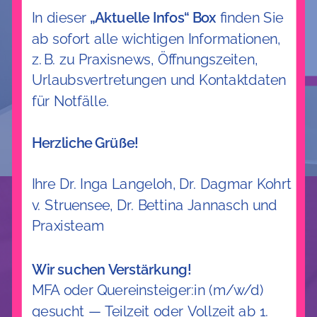
News
In dieser
„Aktuelle Infos“ Box
finden Sie
ab sofort alle wichtigen Informationen,
z. B. zu Praxisnews, Öffnungszeiten,
Urlaubsvertretungen und Kontaktdaten
für Notfälle.
Herzliche Grüße!
Ihre Dr. Inga Langeloh, Dr. Dagmar Kohrt
v. Struensee, Dr. Bettina Jannasch und
Mit Kompetenz und
Praxisteam
Herz für Sie da.
Wir suchen Verstärkung!
Ihre Frauenarztpraxis
MFA oder Quereinsteiger:in (m/w/d)
gesucht — Teilzeit oder Vollzeit ab 1.