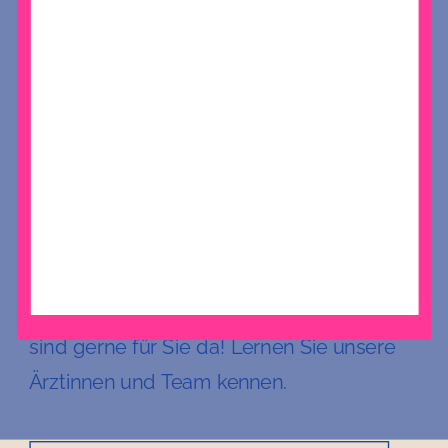
Professionalität trifft
Empathie, das ist unser
Praxisalltag
Bei den Gynäkologinnen im Eppendorfer
Weg erwarten Sie moderne Medizin,
individuelle Betreuung und ein
erfahrenes Team. Ob erste Vorsorge,
Familienplanung oder Wechseljahre - wir
sind gerne für Sie da! Lernen Sie unsere
Ärztinnen und Team kennen.